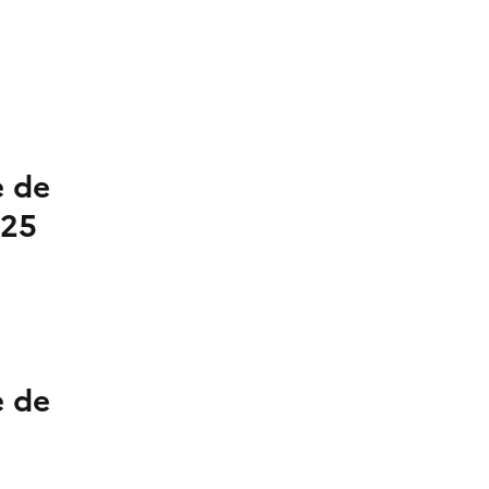
e de
025
e de