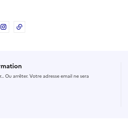
ebook
ur X
rtager sur Linkedin
Partager sur Instagram
Copier dans le presse-papier
rmation
… Ou arrêter. Votre adresse email ne sera