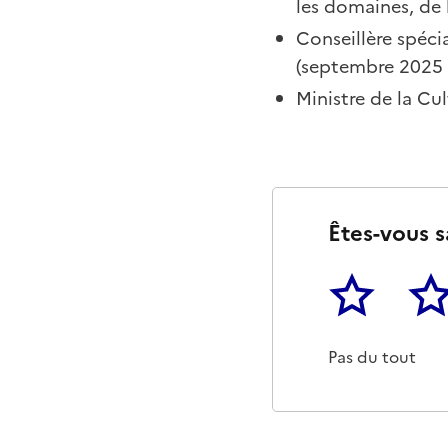
les domaines, de 
Conseillère spéci
(septembre 2025 /
Ministre de la Cul
Êtes-vous s
1
2
Cette page ne p
Un p
Pas du tout