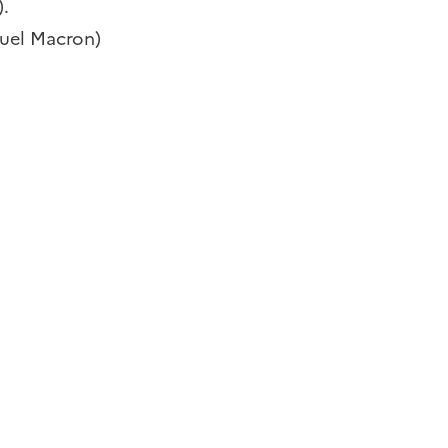
).
nuel Macron)
utile