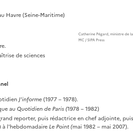
au Havre (Seine-Maritime)
Catherine Pégard, ministre de la
MC / SIPA Press
re.
îtrise de sciences
nnel
uotidien
J'informe
(1977 – 1978).
ique au
Quotidien de Paris (
1978 – 1982)
grand reporter, puis rédactrice en chef adjointe, pui
e) à l'hebdomadaire
Le Point (
mai
1982 – mai 2007).