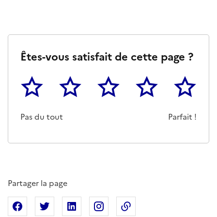
Êtes-vous satisfait de cette page ?
1
2
3
4
5
Cette page ne pas m'a pas du tout été utile
Un peu
Cette page m'a été moyennemen
Cette page m'a été trè
Cette page 
Pas du tout
Parfait !
Partager la page
Partager sur Facebook
Partager sur X
Partager sur Linkedin
Partager sur Instagram
Copier dans le presse