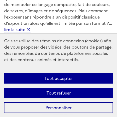
de manipuler ce langage composite, fait de couleurs,
de textes, d’images et de séquences. Mais comment
l’exposer sans répondre à un dispositif classique
d’exposition alors qu’elle est limitée par son format ?...
lire la suite
Ce site utilise des témoins de connexion (cookies) afin
Robin Leforestier,
Présentation de la
de vous proposer des vidéos, des boutons de partage,
résidence au Barn Hôtel
des remontées de contenus de plateformes sociales
et des contenus animés et interactifs.
Tout accepter
© Robin Leforestier,
Présentation de la résidence au
Barn Hôtel
Tout refuser
Robin Leforestier mène une pratique artistique qu’il
situe chez les personnes l’accueillant en résidence et
Personnaliser
en participant à de nombreuses expositions. Au