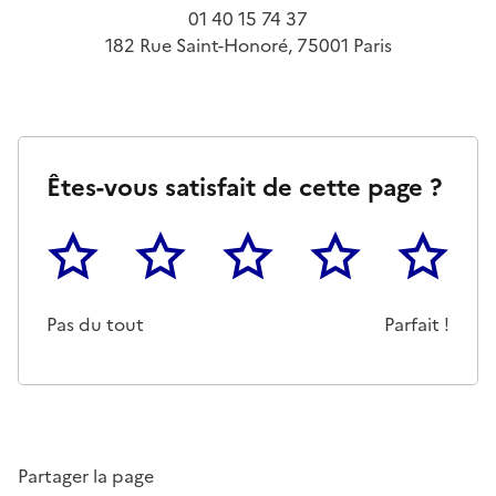
01 40 15 74 37
182 Rue Saint-Honoré, 75001 Paris
Êtes-vous satisfait de cette page ?
1
2
3
4
5
Cette page ne pas m'a pas du tout été utile
Un peu
Cette page m'a été moyennemen
Cette page m'a été trè
Cette page 
Pas du tout
Parfait !
Partager la page