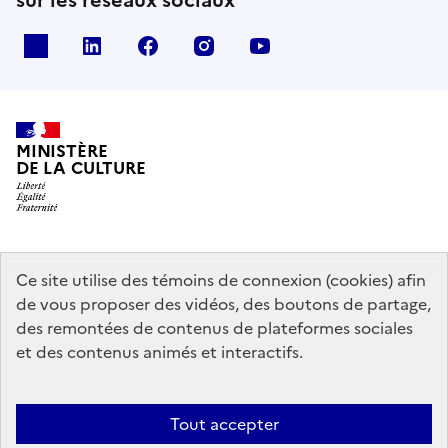
x
linkedin
facebook
instagram
youtube
MINISTÈRE
DE LA CULTURE
data.gouv.fr
legifrance.gouv.fr
info.gouv.fr
Ce site utilise des témoins de connexion (cookies) afin
de vous proposer des vidéos, des boutons de partage,
service-public.gouv.fr
des remontées de contenus de plateformes sociales
et des contenus animés et interactifs.
Contact
Mentions légales
Accessibilité : partiellement conforme
Tout accepter
Politique générale de protection des données
Politique d’utilisation