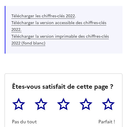
Télécharger les chiffres-clés 2022
.
Télécharger la version accessible des chiffres-clés
2022.
Télécharger la version imprimable des chiffres-clés
2022 (fond blanc)
Êtes-vous satisfait de cette page ?
1
2
3
4
5
Cette page ne pas m'a pas du tout été utile
Un peu
Cette page m'a été moyennemen
Cette page m'a été trè
Cette page 
Pas du tout
Parfait !