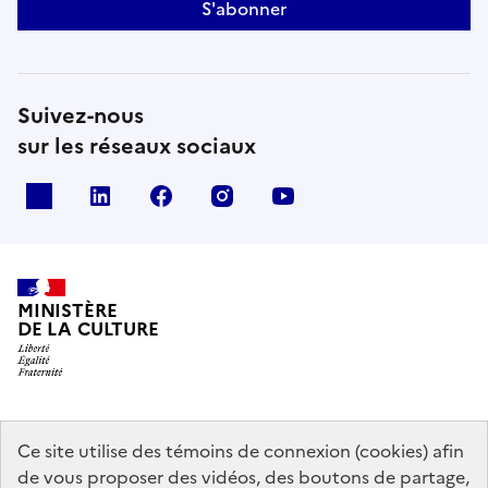
S'abonner
Suivez-nous
sur les réseaux sociaux
x
linkedin
facebook
instagram
youtube
MINISTÈRE
DE LA CULTURE
data.gouv.fr
legifrance.gouv.fr
info.gouv.fr
Ce site utilise des témoins de connexion (cookies) afin
de vous proposer des vidéos, des boutons de partage,