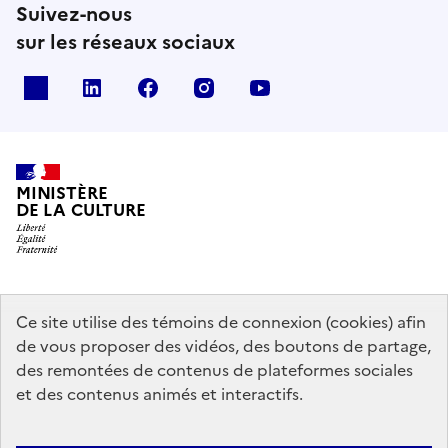
Suivez-nous
sur les réseaux sociaux
x
linkedin
facebook
instagram
youtube
MINISTÈRE
DE LA CULTURE
data.gouv.fr
legifrance.gouv.fr
info.gouv.fr
Ce site utilise des témoins de connexion (cookies) afin
de vous proposer des vidéos, des boutons de partage,
service-public.gouv.fr
des remontées de contenus de plateformes sociales
et des contenus animés et interactifs.
Contact
Mentions légales
Accessibilité : partiellement conforme