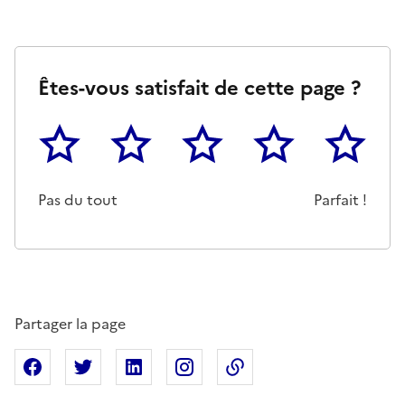
Êtes-vous satisfait de cette page ?
1
2
3
4
5
Cette page ne pas m'a pas du tout été utile
Un peu
Cette page m'a été moyennemen
Cette page m'a été trè
Cette page 
Pas du tout
Parfait !
Partager la page
Partager sur Facebook
Partager sur X
Partager sur Linkedin
Partager sur Instagram
Copier dans le presse