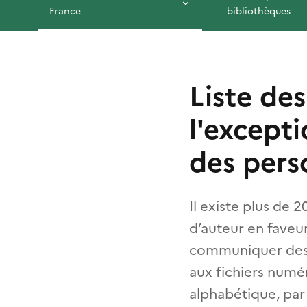
France
bibliothèques
Liste de
l'excepti
des pers
Il existe plus de 
d’auteur en faveu
communiquer des 
aux fichiers numér
alphabétique, par 