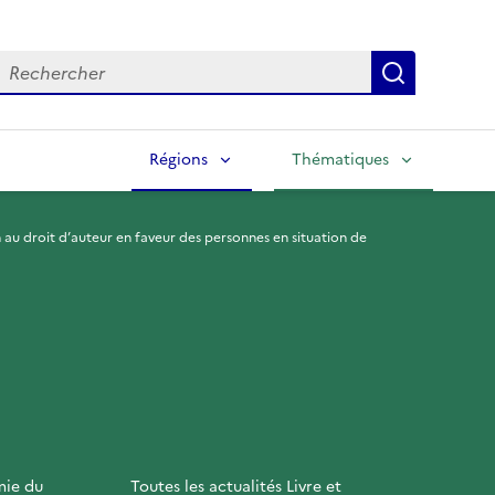
echercher
Lancer la
Régions
Thématiques
 au droit d’auteur en faveur des personnes en situation de
mie du
Toutes les actualités Livre et