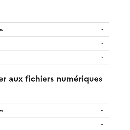
es
r aux fichiers numériques
es