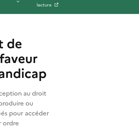
lecture
t de
 faveur
handicap
ception au droit
produire ou
éés pour accéder
r ordre