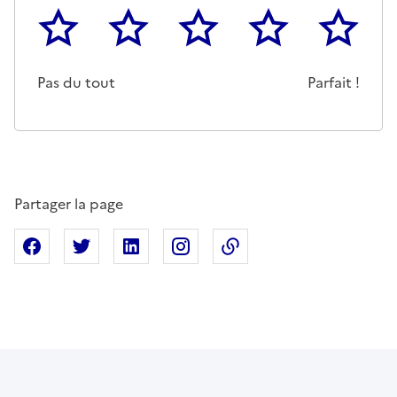
1
2
3
4
5
Cette page ne pas m'a pas du tout été utile
Un peu
Cette page m'a été moyennemen
Cette page m'a été trè
Cette page 
Pas du tout
Parfait !
Partager la page
Partager sur Facebook
Partager sur X
Partager sur Linkedin
Partager sur Instagram
Copier dans le presse