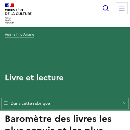
Recherc
MINISTÈRE
DE LA CULTURE
Voir le fil d’Ariane
Livre et lecture
Dans cette rubrique
Baromètre des livres les