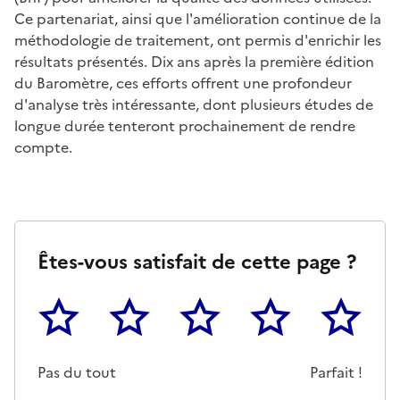
Ce partenariat, ainsi que l'amélioration continue de la
méthodologie de traitement, ont permis d'enrichir les
résultats présentés. Dix ans après la première édition
du Baromètre, ces efforts offrent une profondeur
d'analyse très intéressante, dont plusieurs études de
longue durée tenteront prochainement de rendre
compte.
Êtes-vous satisfait de cette page ?
1
2
3
4
5
Cette page ne pas m'a pas du tout été utile
Un peu
Cette page m'a été moyennemen
Cette page m'a été trè
Cette page 
Pas du tout
Parfait !