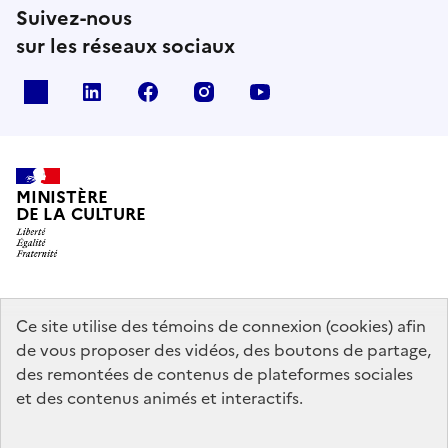
Suivez-nous
sur les réseaux sociaux
x
linkedin
facebook
instagram
youtube
MINISTÈRE
DE LA CULTURE
data.gouv.fr
legifrance.gouv.fr
info.gouv.fr
Ce site utilise des témoins de connexion (cookies) afin
de vous proposer des vidéos, des boutons de partage,
service-public.gouv.fr
des remontées de contenus de plateformes sociales
et des contenus animés et interactifs.