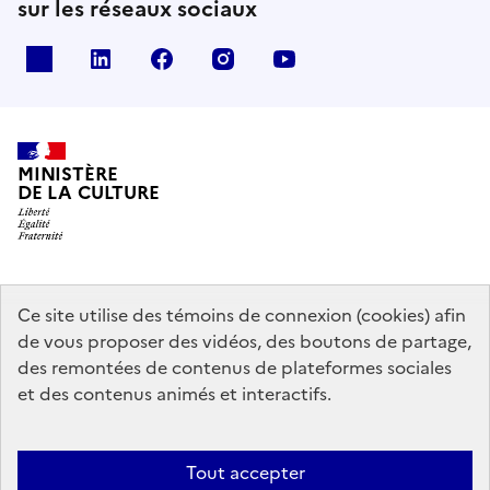
sur les réseaux sociaux
x
linkedin
facebook
instagram
youtube
MINISTÈRE
DE LA CULTURE
data.gouv.fr
legifrance.gouv.fr
info.gouv.fr
Ce site utilise des témoins de connexion (cookies) afin
de vous proposer des vidéos, des boutons de partage,
service-public.gouv.fr
des remontées de contenus de plateformes sociales
et des contenus animés et interactifs.
Mentions légales
Accessibilité : partiellement conforme
Politique
Tout accepter
d’utilisation des témoins de connexion (cookies)
Politique générale de