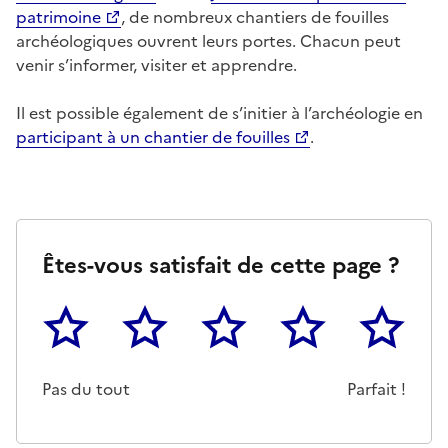
patrimoine
, de nombreux chantiers de fouilles
archéologiques ouvrent leurs portes. Chacun peut
venir s’informer, visiter et apprendre.
Il est possible également de s’initier à l’archéologie en
participant à un chantier de fouilles
.
Êtes-vous satisfait de cette page ?
1
2
3
4
5
Cette page ne pas m'a pas du tout été utile
Un peu
Cette page m'a été moyennemen
Cette page m'a été trè
Cette page 
Pas du tout
Parfait !