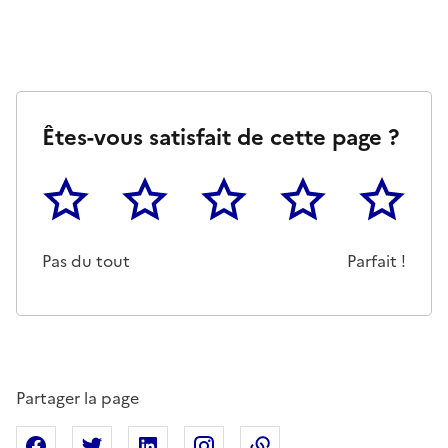
Êtes-vous satisfait de cette page ?
1
2
3
4
5
Cette page ne pas m'a pas du tout été utile
Un peu
Cette page m'a été moyennemen
Cette page m'a été trè
Cette page 
Pas du tout
Parfait !
Partager la page
Partager sur Facebook
Partager sur X
Partager sur Linkedin
Partager sur Instagram
Copier dans le presse