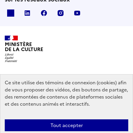
x
linkedin
facebook
instagram
youtube
MINISTÈRE
DE LA CULTURE
data.gouv.fr
legifrance.gouv.fr
info.gouv.fr
Ce site utilise des témoins de connexion (cookies) afin
de vous proposer des vidéos, des boutons de partage,
service-public.gouv.fr
des remontées de contenus de plateformes sociales
et des contenus animés et interactifs.
Mentions légales
Accessibilité : partiellement conforme
Politique
Tout accepter
d’utilisation des témoins de connexion (cookies)
Politique générale de