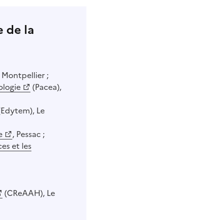
 de la
 Montpellier ;
ologie
(Pacea),
(Edytem), Le
e
, Pessac ;
es et les
(CReAAH), Le