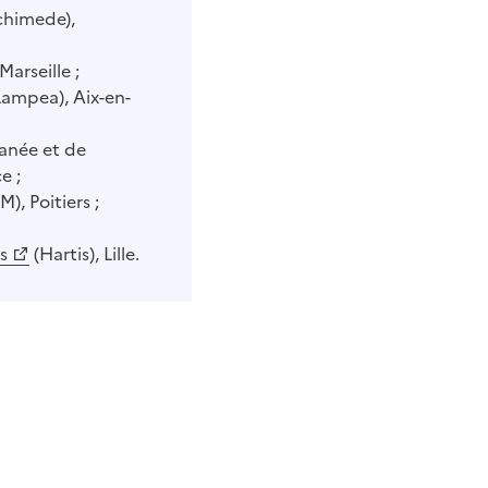
chimede),
Marseille ;
ampea), Aix-en-
ranée et de
e ;
), Poitiers ;
s
(Hartis), Lille.