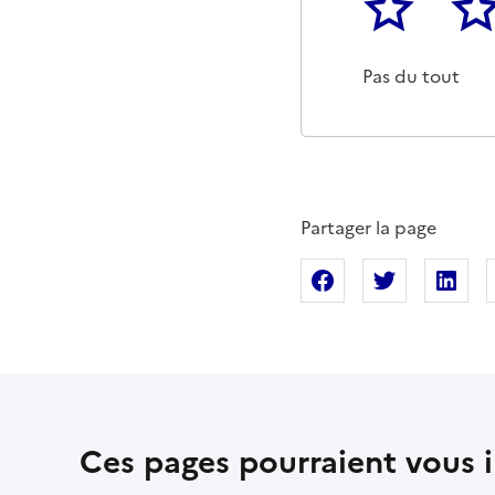
1
2
Cette page ne p
Un p
Pas du tout
Partager la page
Partager sur Fac
Partager s
Pa
Ces pages pourraient vous i