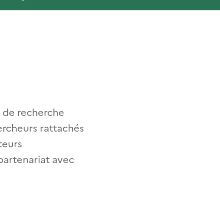
s de recherche
ercheurs rattachés
teurs
 partenariat avec