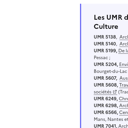
Les UMR d'
Culture
UMR 5138
,
Arc
UMR 5140
,
Arc
UMR 5199,
De l
Pessac ;
UMR 5204,
Env
Bourget-du-Lac 
UMR 5607,
Aus
UMR 5608,
Trav
sociétés
(Tra
UMR 6249,
Chr
UMR 6298,
Arch
UMR 6566,
Cent
Mans, Nantes et
UMR 7041,
Arch