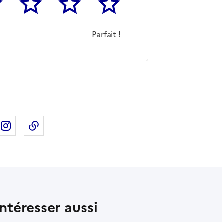
3
4
5
as m'a pas du tout été utile
eu
Cette page m'a été moyennement utile
Cette page m'a été très utile
Cette page m'a été parfaitement 
Parfait !
ebook
ur X
rtager sur Linkedin
Partager sur Instagram
Copier dans le presse-papier
ntéresser aussi