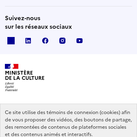
Suivez-nous
sur les réseaux sociaux
x
linkedin
facebook
instagram
youtube
MINISTÈRE
DE LA CULTURE
data.gouv.fr
legifrance.gouv.fr
info.gouv.fr
Ce site utilise des témoins de connexion (cookies) afin
de vous proposer des vidéos, des boutons de partage,
service-public.gouv.fr
des remontées de contenus de plateformes sociales
et des contenus animés et interactifs.