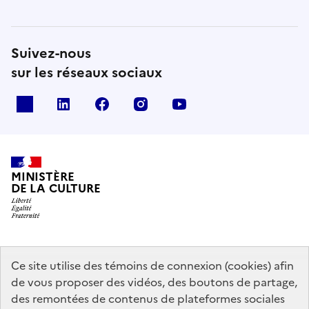
Suivez-nous
sur les réseaux sociaux
x
linkedin
facebook
instagram
youtube
MINISTÈRE
DE LA CULTURE
data.gouv.fr
legifrance.gouv.fr
info.gouv.fr
Ce site utilise des témoins de connexion (cookies) afin
de vous proposer des vidéos, des boutons de partage,
service-public.gouv.fr
des remontées de contenus de plateformes sociales