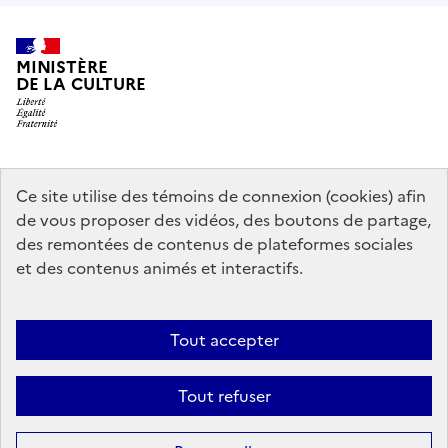
MINISTÈRE
DE LA CULTURE
data.gouv.fr
legifrance.gouv.fr
info.gouv.fr
Ce site utilise des témoins de connexion (cookies) afin
de vous proposer des vidéos, des boutons de partage,
service-public.gouv.fr
des remontées de contenus de plateformes sociales
et des contenus animés et interactifs.
Mentions légales
Accessibilité : partiellement conforme
Politique
Tout accepter
d’utilisation des témoins de connexion (cookies)
Politique générale de
protection des données
Plan du site
Tout refuser
Sauf mention contraire, tous les contenus de ce site sont sous
licence