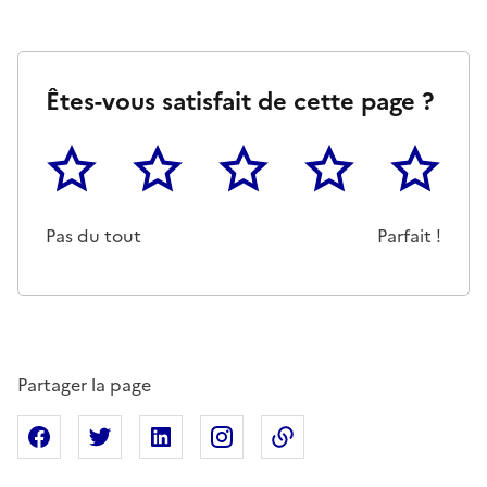
Êtes-vous satisfait de cette page ?
1
2
3
4
5
Cette page ne pas m'a pas du tout été utile
Un peu
Cette page m'a été moyennemen
Cette page m'a été trè
Cette page 
Pas du tout
Parfait !
Partager la page
Partager sur Facebook
Partager sur X
Partager sur Linkedin
Partager sur Instagram
Copier dans le presse