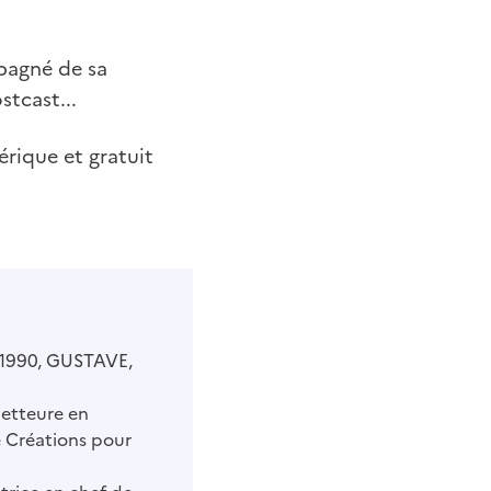
pagné de sa
tcast...
érique et gratuit
en 1990, GUSTAVE,
metteure en
e Créations pour