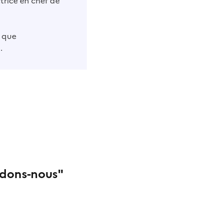
ctrice en chef de
t que
.
rdons-nous"