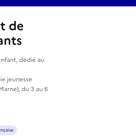
it de
ants
enfant, dédié au
sie jeunesse
Marne), du 3 au 6
ançaise