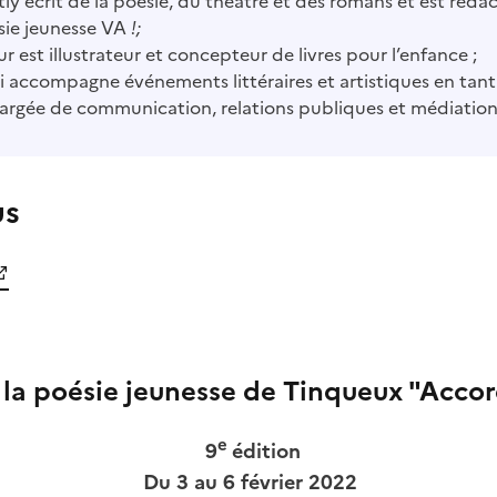
ly écrit de la poésie, du théâtre et des romans et est réda
sie jeunesse VA
!;
eur est illustrateur et concepteur de livres pour l’enfance ;
i accompagne événements littéraires et artistiques en tan
argée de communication, relations publiques et médiation
us
 la poésie jeunesse de Tinqueux "Acco
e
9
édition
Du 3 au 6 février 2022