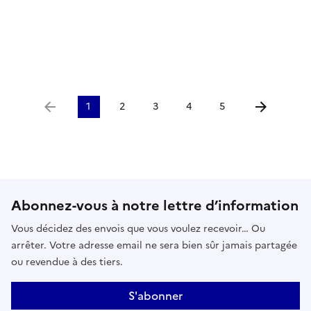
1
2
3
4
5
Aller à la page précédente
Aller à la p
Abonnez-vous à notre lettre d’information
Vous décidez des envois que vous voulez recevoir… Ou
arrêter. Votre adresse email ne sera bien sûr jamais partagée
ou revendue à des tiers.
S'abonner