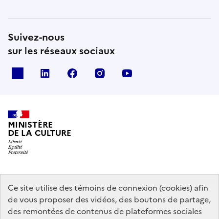
Suivez-nous
sur les réseaux sociaux
x
linkedin
facebook
instagram
youtube
MINISTÈRE
DE LA CULTURE
data.gouv.fr
legifrance.gouv.fr
info.gouv.fr
Ce site utilise des témoins de connexion (cookies) afin
de vous proposer des vidéos, des boutons de partage,
service-public.gouv.fr
des remontées de contenus de plateformes sociales