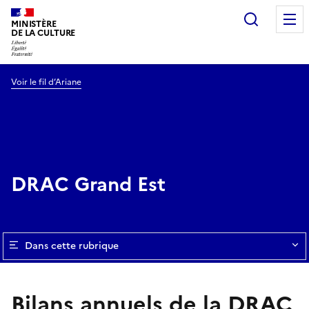
Recherc
MINISTÈRE
DE LA CULTURE
Voir le fil d’Ariane
DRAC Grand Est
Dans cette rubrique
Bilans annuels de la DRAC