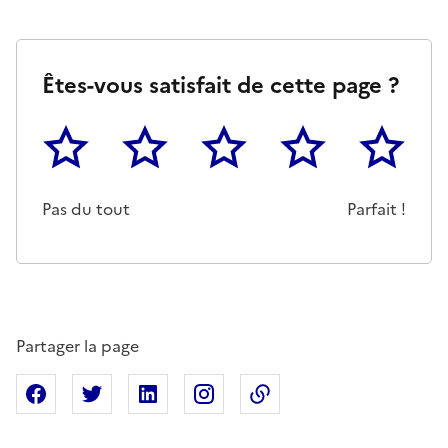
Êtes-vous satisfait de cette page ?
1
2
3
4
5
Cette page ne pas m'a pas du tout été utile
Un peu
Cette page m'a été moyennemen
Cette page m'a été trè
Cette page 
Pas du tout
Parfait !
Partager la page
Partager sur Facebook
Partager sur X
Partager sur Linkedin
Partager sur Instagram
Copier dans le presse