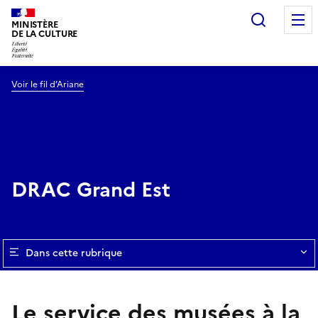
Recherc
MINISTÈRE
DE LA CULTURE
Voir le fil d’Ariane
DRAC Grand Est
Dans cette rubrique
Le service des musées à la