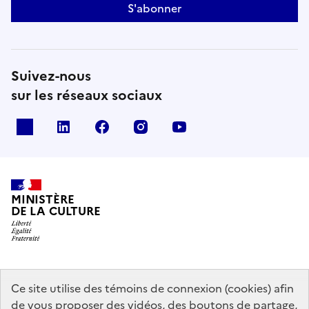
S'abonner
Suivez-nous
sur les réseaux sociaux
x
linkedin
facebook
instagram
youtube
MINISTÈRE
DE LA CULTURE
data.gouv.fr
legifrance.gouv.fr
info.gouv.fr
Ce site utilise des témoins de connexion (cookies) afin
de vous proposer des vidéos, des boutons de partage,