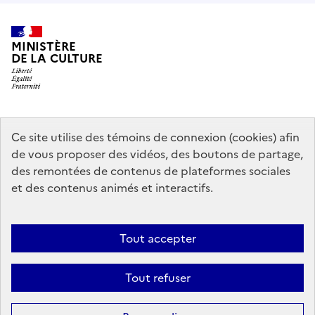
MINISTÈRE
DE LA CULTURE
data.gouv.fr
legifrance.gouv.fr
info.gouv.fr
Ce site utilise des témoins de connexion (cookies) afin
de vous proposer des vidéos, des boutons de partage,
service-public.gouv.fr
des remontées de contenus de plateformes sociales
et des contenus animés et interactifs.
Contact
Mentions légales
Accessibilité : partiellement conforme
Tout accepter
Politique générale de protection des données
Politique d’utilisation
des témoins de connexion (cookies)
Plan du site
Tout refuser
Sauf mention contraire, tous les contenus de ce site sont sous
licence