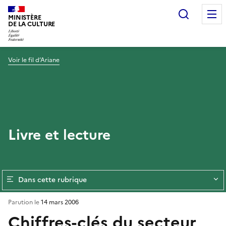
Recherc
MINISTÈRE
DE LA CULTURE
Voir le fil d’Ariane
Livre et lecture
Dans cette rubrique
Parution le
14 mars 2006
Chiffres-clés du secteur