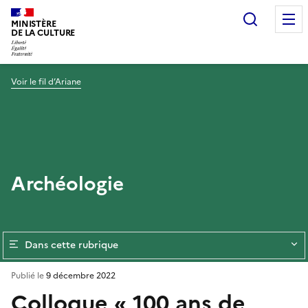
Recherc
MINISTÈRE
DE LA CULTURE
Voir le fil d’Ariane
Archéologie
Dans cette rubrique
Publié le
9 décembre 2022
Colloque « 100 ans de