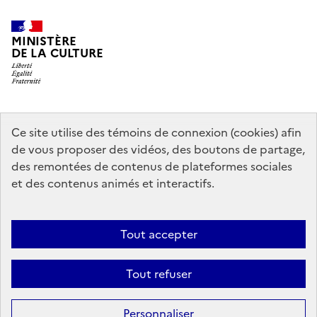
MINISTÈRE
DE LA CULTURE
data.gouv.fr
legifrance.gouv.fr
info.gouv.fr
Ce site utilise des témoins de connexion (cookies) afin
de vous proposer des vidéos, des boutons de partage,
service-public.gouv.fr
des remontées de contenus de plateformes sociales
et des contenus animés et interactifs.
Mentions légales
Accessibilité : partiellement conforme
Politique
Tout accepter
d’utilisation des témoins de connexion (cookies)
Politique générale de
protection des données
Plan du site
Tout refuser
Sauf mention contraire, tous les contenus de ce site sont sous
licence
Personnaliser