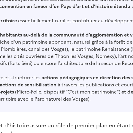
convention en faveur d’un Pays d’art et d’histoire étendu 
erritoire
essentiellement rural et contribuer au développem
es habitants au-delà de la communauté d’agglomération et v
 riche d’un patrimoine abondant, naturel grâce à la forêt d
, Plombières, canal des Vosges), le patrimoine Renaissance (
e les cités ouvrières de Thaon les Vosges, Nomexy), l’art no
ifs (forts Séré) ou encore l’architecture de la seconde Rec
e et structurer les
actions pédagogiques en direction des s
actions de sensibilisation
à travers les publications et cour
projets
(Micro-Folie, dispositif "C’est mon patrimoine")
et de
rritoire avec le Parc naturel des Vosges).
et d’histoire assure un rôle de premier plan en étant 