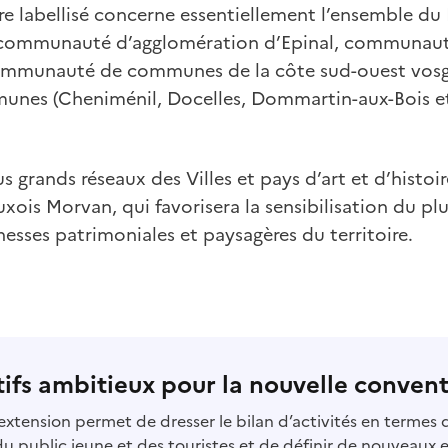
re labellisé concerne essentiellement l’ensemble du 
al (communauté d’agglomération d’Epinal, communa
ommunauté de communes de la côte sud-ouest vosgi
unes (Cheniménil, Docelles, Dommartin-aux-Bois et
lus grands réseaux des Villes et pays d’art et d’histoir
uxois Morvan, qui favorisera la sensibilisation du p
hesses patrimoniales et paysagères du territoire.
ifs a
mbitieux pour la nouvelle conven
xtension permet de dresser le bilan d’activités en termes d
du public jeune et des touristes et de définir de nouveaux 