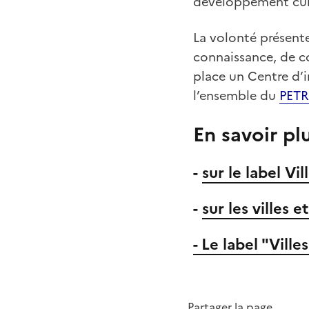
développement cul
La volonté présente 
connaissance, de co
place un Centre d’i
l’ensemble du
PETR
En savoir pl
-
sur le label Vil
-
sur les villes 
- Le label "Ville
Partager la page