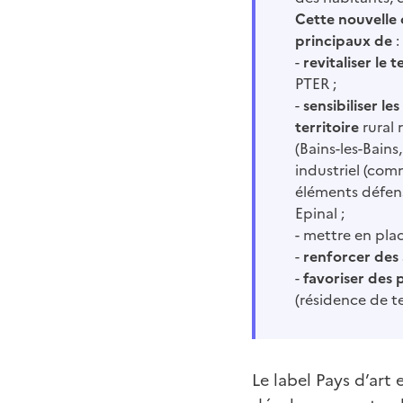
Cette nouvelle 
principaux de
:
-
revitaliser le t
PTER ;
-
sensibiliser l
territoire
rural
(Bains-les-Bains
industriel (comm
éléments défens
Epinal ;
- mettre en plac
-
renforcer des 
-
favoriser des 
(résidence de te
Le label Pays d’art 