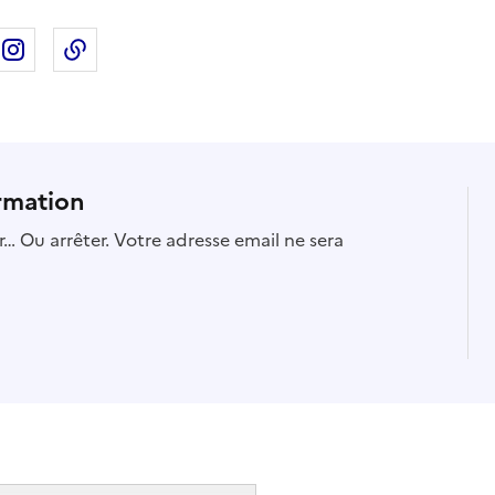
ebook
ur X
rtager sur Linkedin
Partager sur Instagram
Copier dans le presse-papier
rmation
… Ou arrêter. Votre adresse email ne sera