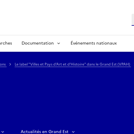
R
arches
Documentation
Événements nationaux
ions
Le label "Villes et Pays d'Art et d'Histoire" dans le Grand Est (VPAH)
Actualités en Grand Est