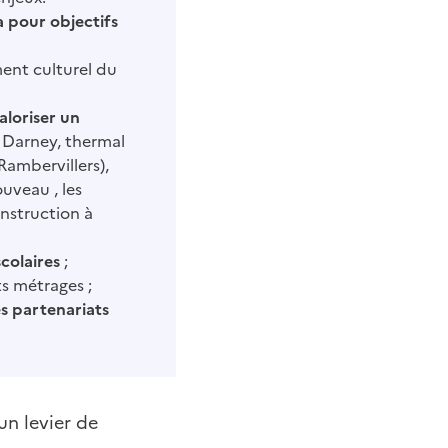
a pour objectifs
ent culturel du
aloriser un
e Darney, thermal
Rambervillers),
uveau , les
onstruction à
colaires
;
ts métrages ;
s partenariats
un levier de