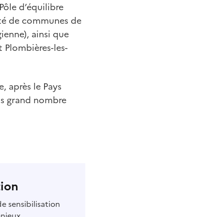
Pôle d’équilibre
uté de communes de
enne), ainsi que
 Plombières-les-
e, après le Pays
lus grand nombre
tion
e sensibilisation
enjeux.