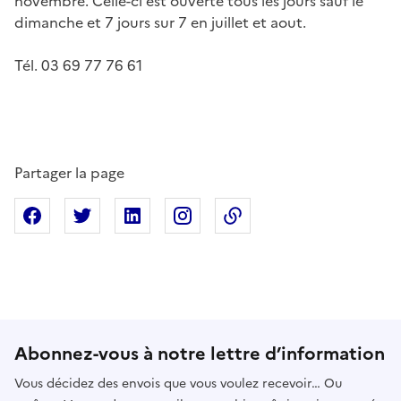
novembre. Celle-ci est ouverte tous les jours sauf le
dimanche et 7 jours sur 7 en juillet et aout.
Tél. 03 69 77 76 61
Partager la page
Partager sur Facebook
Partager sur X
Partager sur Linkedin
Partager sur Instagram
Copier dans le presse
Abonnez-vous à notre lettre d’information
Vous décidez des envois que vous voulez recevoir… Ou