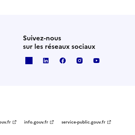
Suivez-nous
sur les réseaux sociaux
x
linkedin
facebook
instagram
youtube
ouv.fr
info.gouv.fr
service-public.gouv.fr