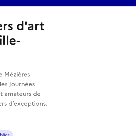
rs d'art
lle-
lle-Mézières
 des Journées
et amateurs de
ers d’exceptions.
blics