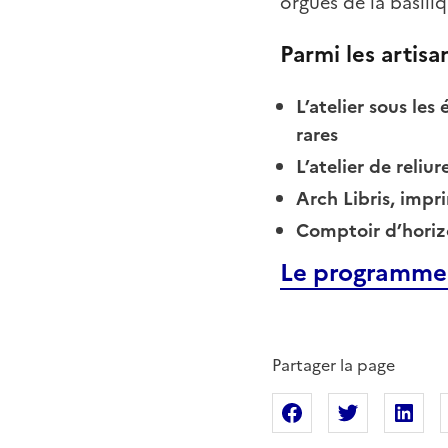
orgues de la basil
Parmi les artisa
L’atelier sous les
rares
L’atelier de reliu
Arch Libris, imp
Comptoir d’horizo
Le programme d
Partager la page
Partager sur Fac
Partager s
Pa