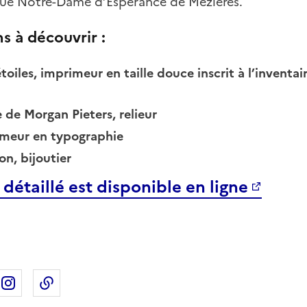
ique Notre-Dame d’Espérance de Mézières.
ns à découvrir :
 étoiles, imprimeur en taille douce inscrit à l’inventa
re de Morgan Pieters, relieur
rimeur en typographie
n, bijoutier
étaillé est disponible en ligne
ebook
ur X
rtager sur Linkedin
Partager sur Instagram
Copier dans le presse-papier