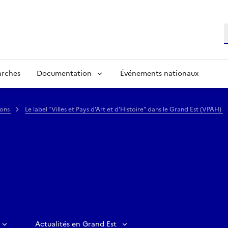
R
arches
Documentation
Événements nationaux
ions
Le label "Villes et Pays d'Art et d'Histoire" dans le Grand Est (VPAH)
Actualités en Grand Est