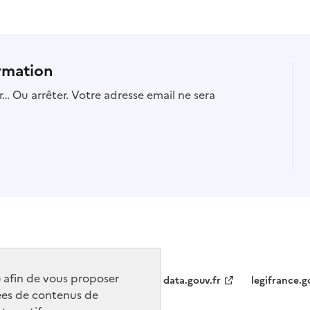
rmation
… Ou arrêter. Votre adresse email ne sera
) afin de vous proposer
data.gouv.fr
legifrance.g
ées de contenus de