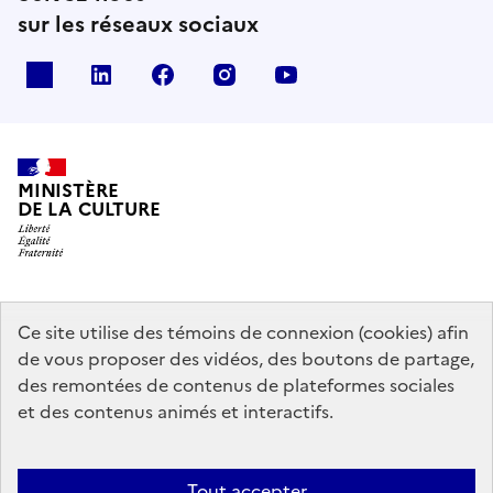
sur les réseaux sociaux
x
linkedin
facebook
instagram
youtube
MINISTÈRE
DE LA CULTURE
data.gouv.fr
legifrance.gouv.fr
info.gouv.fr
Ce site utilise des témoins de connexion (cookies) afin
de vous proposer des vidéos, des boutons de partage,
service-public.gouv.fr
des remontées de contenus de plateformes sociales
et des contenus animés et interactifs.
Mentions légales
Accessibilité : partiellement conforme
Politique
Tout accepter