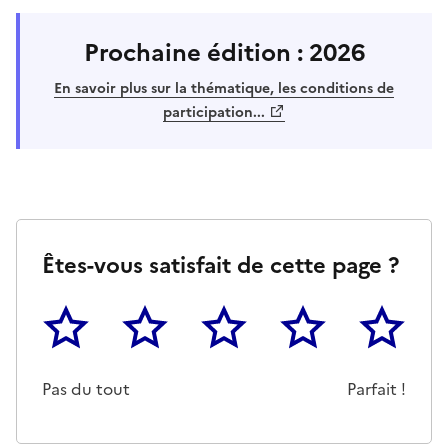
Prochaine édition : 2026
En savoir plus sur la thématique, les conditions de
participation...
Êtes-vous satisfait de cette page ?
1
2
3
4
5
Cette page ne pas m'a pas du tout été utile
Un peu
Cette page m'a été moyennemen
Cette page m'a été trè
Cette page 
Pas du tout
Parfait !