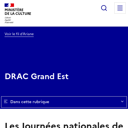
Recherc
MINISTÈRE
DE LA CULTURE
Voir le fil d’Ariane
DRAC Grand Est
Dans cette rubrique
Les Journées nationales de