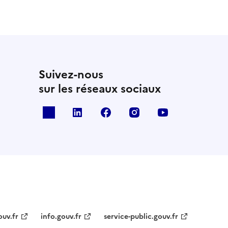
Suivez-nous
sur les réseaux sociaux
x
linkedin
facebook
instagram
youtube
ouv.fr
info.gouv.fr
service-public.gouv.fr