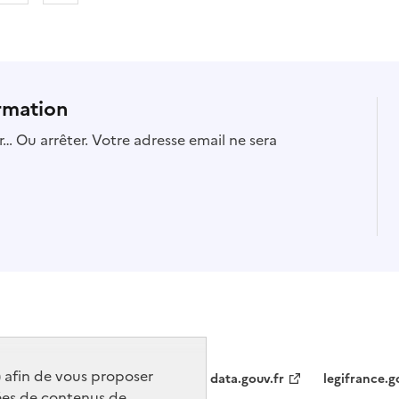
rmation
… Ou arrêter. Votre adresse email ne sera
) afin de vous proposer
data.gouv.fr
legifrance.g
ées de contenus de