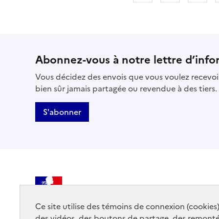
Abonnez-vous à notre lettre d’info
Vous décidez des envois que vous voulez recevoir
bien sûr jamais partagée ou revendue à des tiers.
S'abonner
MINISTÈRE
DE LA CULTURE
Ce site utilise des témoins de connexion (cookies
des vidéos, des boutons de partage, des remont