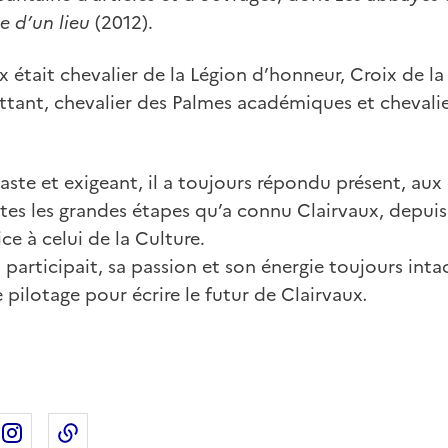
ie d’un lieu
(2012).
 était chevalier de la Légion d’honneur, Croix de la 
tant, chevalier des Palmes académiques et chevalie
aste et exigeant, il a toujours répondu présent, aux
utes les grandes étapes qu’a connu Clairvaux, depuis
ice à celui de la Culture.
il participait, sa passion et son énergie toujours int
e pilotage pour écrire le futur de Clairvaux
.
ebook
ur X
rtager sur Linkedin
Partager sur Instagram
Copier dans le presse-papier