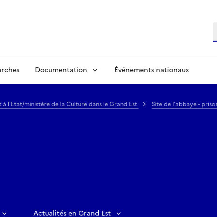
R
arches
Documentation
Événements nationaux
 l'Etat/ministère de la Culture dans le Grand Est
Site de l'abbaye - pris
Actualités en Grand Est