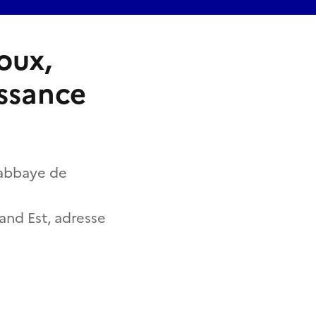
oux,
issance
’abbaye de
rand Est, adresse