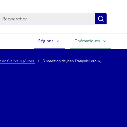
echercher
Lancer la
Régions
Thématiques
on de Clairvaux (Aube)
Disparition de Jean-François Leroux,