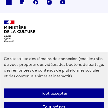
x
linkedin
facebook
instagram
youtube
MINISTÈRE
DE LA CULTURE
data.gouv.fr
legifrance.gouv.fr
info.gouv.fr
Ce site utilise des témoins de connexion (cookies) afin
de vous proposer des vidéos, des boutons de partage,
service-public.gouv.fr
des remontées de contenus de plateformes sociales
et des contenus animés et interactifs.
Mentions légales
Accessibilité : partiellement conforme
Politique
Tout accepter
d’utilisation des témoins de connexion (cookies)
Politique générale de
protection des données
Plan du site
Tout refuser