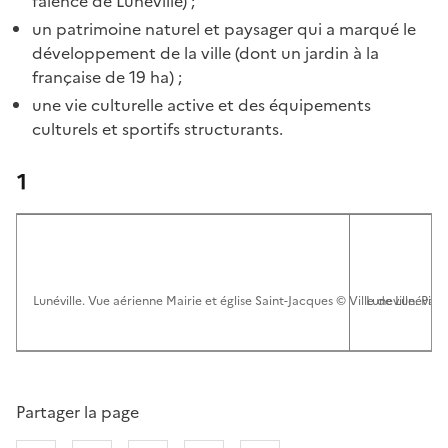
faïence de Lunéville) ;
un patrimoine naturel et paysager qui a marqué le
développement de la ville (dont un jardin à la
française de 19 ha) ;
une vie culturelle active et des équipements
culturels et sportifs structurants.
1
Lunéville. Vue aérienne Mairie et église Saint-Jacques © Ville de Lunéville
Luneville. Parv
Partager la page