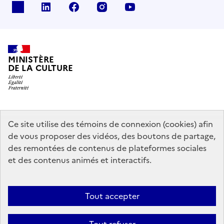
x
linkedin
facebook
instagram
youtube
MINISTÈRE
DE LA CULTURE
data.gouv.fr
legifrance.gouv.fr
info.gouv.fr
Ce site utilise des témoins de connexion (cookies) afin
de vous proposer des vidéos, des boutons de partage,
service-public.gouv.fr
des remontées de contenus de plateformes sociales
et des contenus animés et interactifs.
Mentions légales
Accessibilité : partiellement conforme
Politique
Tout accepter
d’utilisation des témoins de connexion (cookies)
Politique générale de
protection des données
Plan du site