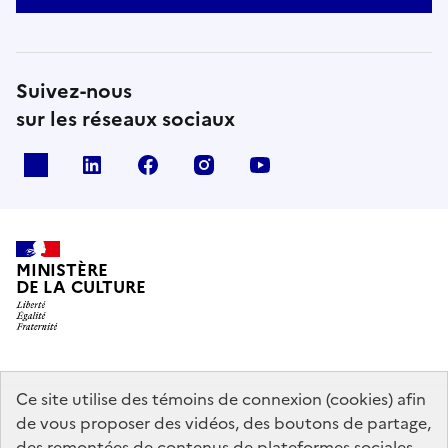
Suivez-nous
sur les réseaux sociaux
x
linkedin
facebook
instagram
youtube
MINISTÈRE
DE LA CULTURE
data.gouv.fr
legifrance.gouv.fr
info.gouv.fr
Ce site utilise des témoins de connexion (cookies) afin
de vous proposer des vidéos, des boutons de partage,
service-public.gouv.fr
des remontées de contenus de plateformes sociales