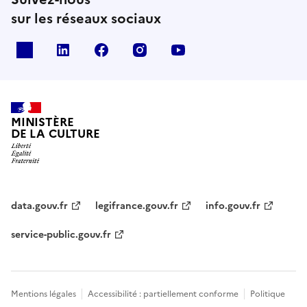
sur les réseaux sociaux
x
linkedin
facebook
instagram
youtube
MINISTÈRE
DE LA CULTURE
data.gouv.fr
legifrance.gouv.fr
info.gouv.fr
service-public.gouv.fr
Mentions légales
Accessibilité : partiellement conforme
Politique