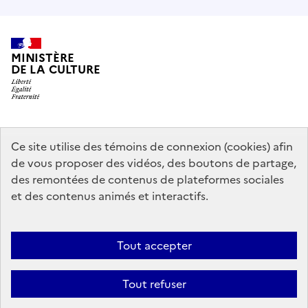
MINISTÈRE
DE LA CULTURE
data.gouv.fr
legifrance.gouv.fr
info.gouv.fr
Ce site utilise des témoins de connexion (cookies) afin
de vous proposer des vidéos, des boutons de partage,
service-public.gouv.fr
des remontées de contenus de plateformes sociales
et des contenus animés et interactifs.
Contact
Mentions légales
Accessibilité : partiellement conforme
Tout accepter
Politique générale de protection des données
Politique d’utilisation
des témoins de connexion (cookies)
Plan du site
Tout refuser