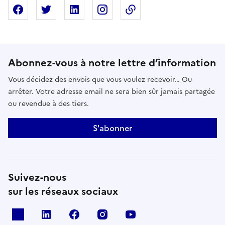
Partager sur Facebook
Partager sur X
Partager sur Linkedin
Partager sur Instagram
Copier dans le presse
Abonnez-vous à notre lettre d’information
Vous décidez des envois que vous voulez recevoir… Ou
arrêter. Votre adresse email ne sera bien sûr jamais partagée
ou revendue à des tiers.
S'abonner
Suivez-nous
sur les réseaux sociaux
x
linkedin
facebook
instagram
youtube