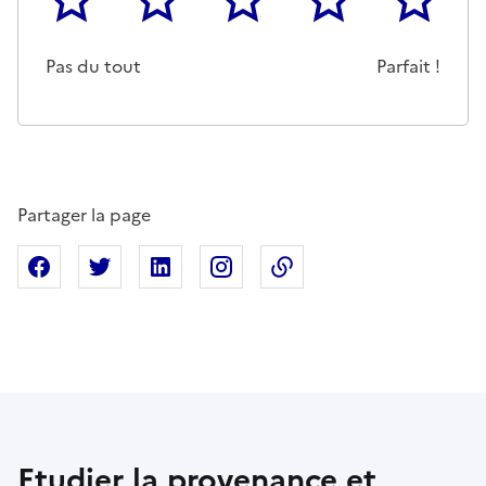
Cette page ne pas m'a pas du tout été utile
Un peu
Cette page m'a été moyennemen
Cette page m'a été trè
Cette page 
Pas du tout
Parfait !
Partager la page
Partager sur Facebook
Partager sur X
Partager sur Linkedin
Partager sur Instagram
Copier dans le presse
Etudier la provenance et