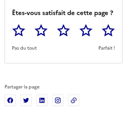
Êtes-vous satisfait de cette page ?
1
2
3
4
5
Cette page ne pas m'a pas du tout été utile
Un peu
Cette page m'a été moyennemen
Cette page m'a été trè
Cette page 
Pas du tout
Parfait !
Partager la page
Partager sur Facebook
Partager sur X
Partager sur Linkedin
Partager sur Instagram
Copier dans le presse