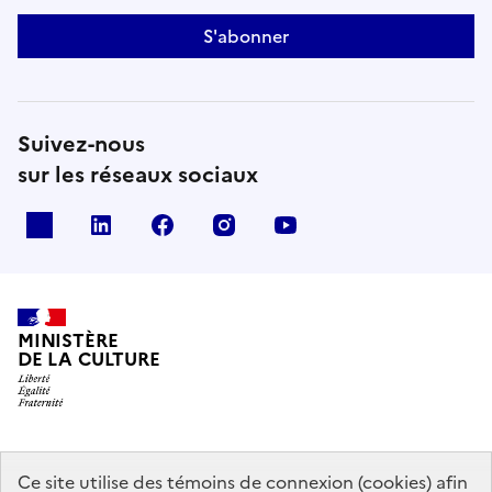
S'abonner
Suivez-nous
sur les réseaux sociaux
x
linkedin
facebook
instagram
youtube
MINISTÈRE
DE LA CULTURE
data.gouv.fr
legifrance.gouv.fr
info.gouv.fr
Ce site utilise des témoins de connexion (cookies) afin