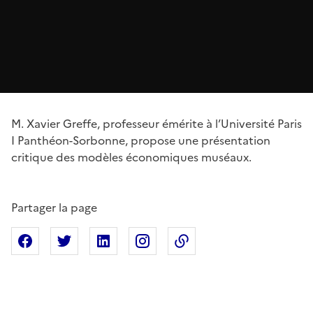
M. Xavier Greffe, professeur émérite à l’Université Paris
I Panthéon-Sorbonne, propose une présentation
critique des modèles économiques muséaux.
Partager la page
Partager sur Facebook
Partager sur X
Partager sur Linkedin
Partager sur Instagram
Copier dans le presse