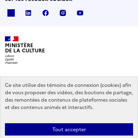
x
linkedin
facebook
instagram
youtube
MINISTÈRE
DE LA CULTURE
data.gouv.fr
legifrance.gouv.fr
info.gouv.fr
Ce site utilise des témoins de connexion (cookies) afin
de vous proposer des vidéos, des boutons de partage,
service-public.gouv.fr
des remontées de contenus de plateformes sociales
et des contenus animés et interactifs.
Contact
Mentions légales
Accessibilité : partiellement conforme
Tout accepter
Politique générale de protection des données
Politique d’utilisation