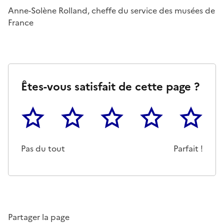
Anne-Solène Rolland, cheffe du service des musées de
France
Êtes-vous satisfait de cette page ?
1
2
3
4
5
Cette page ne pas m'a pas du tout été utile
Un peu
Cette page m'a été moyennemen
Cette page m'a été trè
Cette page 
Pas du tout
Parfait !
Partager la page