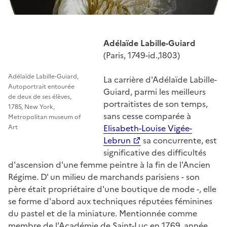
Adélaïde Labille-Guiard
(Paris, 1749-id.,1803)
Adélaïde Labille-Guiard,
La carrière d'Adélaïde Labille-
Autoportrait entourée
Guiard, parmi les meilleurs
de deux de ses élèves,
portraitistes de son temps,
1785, New York,
sans cesse comparée à
Metropolitan museum of
Elisabeth-Louise Vigée-
Art
Lebrun
sa concurrente, est
significative des difficultés
d'ascension d'une femme peintre à la fin de l'Ancien
Régime. D' un milieu de marchands parisiens - son
père était propriétaire d'une boutique de mode -, elle
se forme d'abord aux techniques réputées féminines
du pastel et de la miniature. Mentionnée comme
membre de l'Académie de Saint-Luc en 1769, année