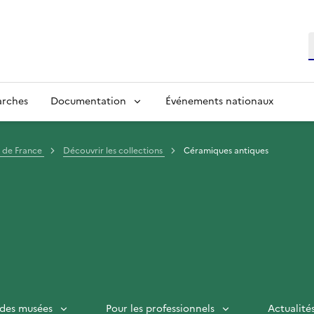
R
arches
Documentation
Événements nationaux
s de France
Découvrir les collections
Céramiques antiques
 des musées
Pour les professionnels
Actualité