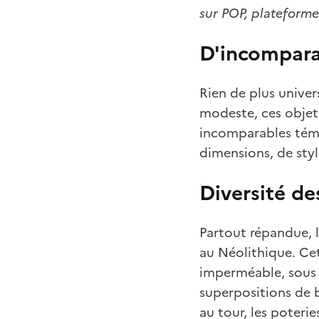
sur POP, plateforme
D'incomparab
Rien de plus unive
modeste, ces objets
incomparables témo
dimensions, de style
Diversité de
Partout répandue, 
au Néolithique. Ce
imperméable, sous 
superpositions de b
au tour, les poteri