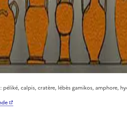
: péliké, calpis, cratère, lébès gamikos, amphore, hy
nde