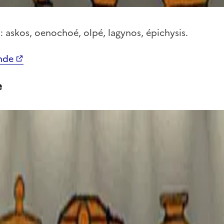
: askos, oenochoé, olpé, lagynos, épichysis.
nde
e