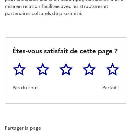
mise en relation facilitée avec les structures et
partenaires culturels de proximité.
Êtes-vous satisfait de cette page ?
1
2
3
4
5
Cette page ne pas m'a pas du tout été utile
Un peu
Cette page m'a été moyennemen
Cette page m'a été trè
Cette page 
Pas du tout
Parfait !
Partager la page