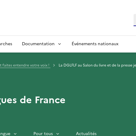
R
arches
Documentation
Événements nationaux
et faites entendre votre voix !
La DGLFLF au Salon du livre et de la presse j
gues de France
langue
Pour tous
Actualités