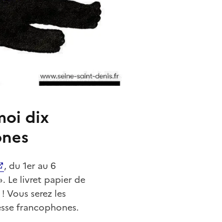
moi dix
ones
, du 1er au 6
». Le livret papier de
! Vous serez les
nesse francophones.