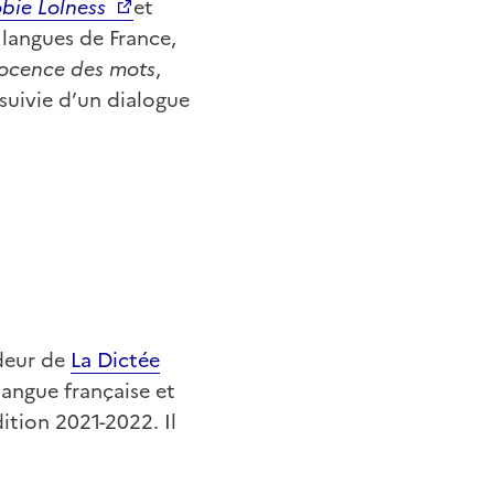
bie Lolness
et
x langues de France,
nocence des mots
,
 suivie d’un dialogue
deur de
La Dictée
langue française et
ition 2021-2022. Il