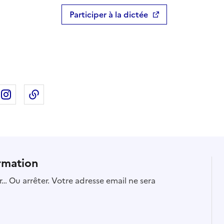
Participer à la dictée
ebook
ur X
rtager sur Linkedin
Partager sur Instagram
Copier dans le presse-papier
rmation
… Ou arrêter. Votre adresse email ne sera