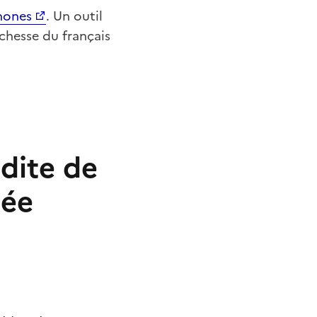
hones
. Un outil
ichesse du français
édite de
tée