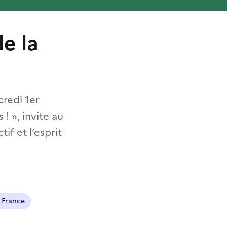
e la
credi 1er
 », invite au
tif et l’esprit
e France