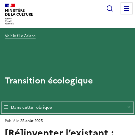
Recherc
MINISTÈRE
DE LA CULTURE
Voir le fil d’Ariane
Transition écologique
Dans cette rubrique
Publié le
25 août 2025
[Ré]inventer l’existant :