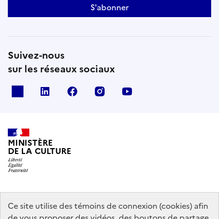
S'abonner
Suivez-nous
sur les réseaux sociaux
x
linkedin
facebook
instagram
youtube
MINISTÈRE
DE LA CULTURE
data.gouv.fr
legifrance.gouv.fr
info.gouv.fr
Ce site utilise des témoins de connexion (cookies) afin
de vous proposer des vidéos, des boutons de partage,