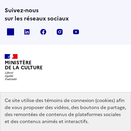
Suivez-nous
sur les réseaux sociaux
x
linkedin
facebook
instagram
youtube
MINISTÈRE
DE LA CULTURE
data.gouv.fr
legifrance.gouv.fr
info.gouv.fr
Ce site utilise des témoins de connexion (cookies) afin
de vous proposer des vidéos, des boutons de partage,
service-public.gouv.fr
des remontées de contenus de plateformes sociales
et des contenus animés et interactifs.