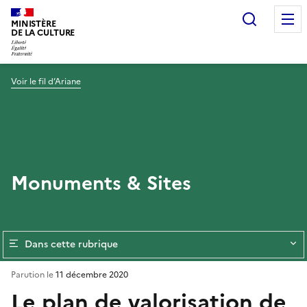
Recherc
MINISTÈRE
DE LA CULTURE
Voir le fil d’Ariane
Monuments & Sites
Dans cette rubrique
Parution le
11 décembre 2020
Le plan de valorisation de