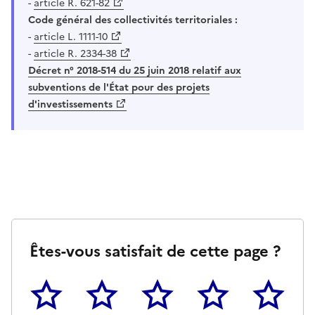
-
article R. 621-82
Code général des collectivités territoriales :
-
article L. 1111-10
-
article R. 2334-38
Décret n° 2018-514 du 25 juin 2018 relatif aux
subventions de l'État pour des projets
d'investissements
Êtes-vous satisfait de cette page ?
1
2
3
4
5