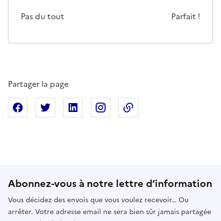
Cette page ne pas m'a pas du tout été utile
Un peu
Cette page m'a été moyennemen
Cette page m'a été trè
Cette page 
Pas du tout
Parfait !
Partager la page
Partager sur Facebook
Partager sur X
Partager sur Linkedin
Partager sur Instagram
Copier dans le presse
Abonnez-vous à notre lettre d’information
Vous décidez des envois que vous voulez recevoir… Ou
arrêter. Votre adresse email ne sera bien sûr jamais partagée