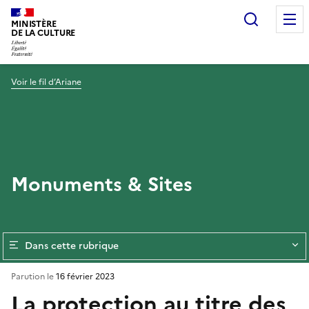
Recherc
MINISTÈRE
DE LA CULTURE
Voir le fil d’Ariane
Monuments & Sites
Dans cette rubrique
Parution le
16 février 2023
La protection au titre des