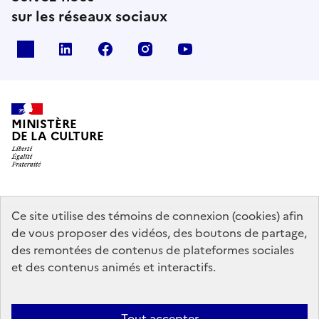
sur les réseaux sociaux
x
linkedin
facebook
instagram
youtube
MINISTÈRE
DE LA CULTURE
data.gouv.fr
legifrance.gouv.fr
info.gouv.fr
Ce site utilise des témoins de connexion (cookies) afin
de vous proposer des vidéos, des boutons de partage,
service-public.gouv.fr
des remontées de contenus de plateformes sociales
et des contenus animés et interactifs.
Contact
Mentions légales
Accessibilité : partiellement conforme
Tout accepter