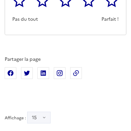
Cette page ne pas m'a pas du tout été utile
Un peu
Cette page m'a été moyennemen
Cette page m'a été trè
Cette page 
Pas du tout
Parfait !
Partager la page
Partager sur Facebook
Partager sur X
Partager sur Linkedin
Partager sur Instagram
Copier dans le presse
15
Affichage :