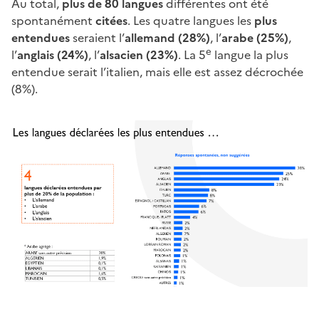
Au total,
plus de 80 langues
différentes ont été
spontanément
citées
. Les quatre langues les
plus
entendues
seraient l’
allemand (28%)
, l’
arabe (25%)
,
e
l’
anglais (24%)
, l’
alsacien (23%)
. La 5
langue la plus
entendue serait l’italien, mais elle est assez décrochée
(8%).