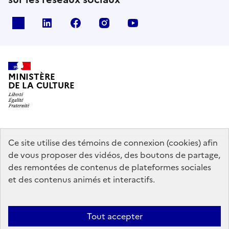
x
linkedin
facebook
instagram
youtube
MINISTÈRE
DE LA CULTURE
data.gouv.fr
legifrance.gouv.fr
info.gouv.fr
Ce site utilise des témoins de connexion (cookies) afin
de vous proposer des vidéos, des boutons de partage,
service-public.gouv.fr
des remontées de contenus de plateformes sociales
et des contenus animés et interactifs.
Mentions légales
Accessibilité : partiellement conforme
Politique
Tout accepter
d’utilisation des témoins de connexion (cookies)
Politique générale de