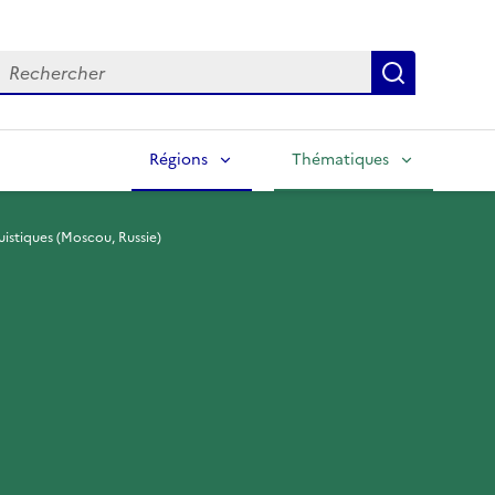
echercher
Lancer la
Régions
Thématiques
guistiques (Moscou, Russie)