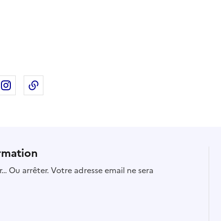
ebook
ur X
rtager sur Linkedin
Partager sur Instagram
Copier dans le presse-papier
rmation
… Ou arrêter. Votre adresse email ne sera