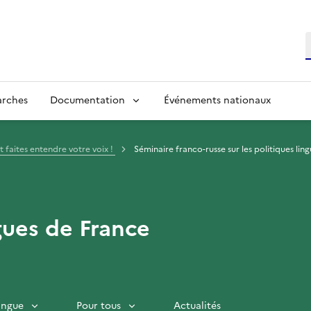
R
arches
Documentation
Événements nationaux
et faites entendre votre voix !
Séminaire franco-russe sur les politiques lin
gues de France
langue
Pour tous
Actualités