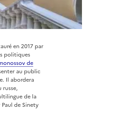
tauré en 2017 par
s politiques
Lomonossov de
senter au public
e. Il abordera
 russe,
ltilingue de la
 Paul de Sinety